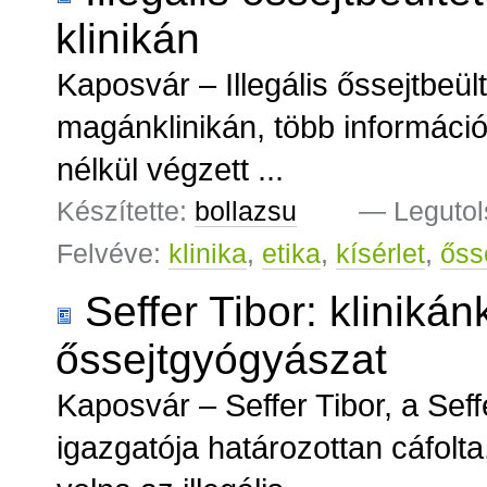
klinikán
Kaposvár – Illegális őssejtbeül
magánklinikán, több informáci
nélkül végzett ...
Készítette:
bollazsu
—
Legutol
Felvéve:
klinika
,
etika
,
kísérlet
,
őss
Seffer Tibor: klinikán
őssejtgyógyászat
Kaposvár – Seffer Tibor, a Sef
igazgatója határozottan cáfolt