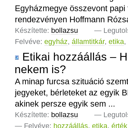
Egyházmegye összevont papi 
rendezvényen Hoffmann Rózsa,
Készítette:
bollazsu
—
Legutol
Felvéve:
egyház
,
államtitkár
,
etika
,
Etikai hozzáállás –
nekem is?
A minap furcsa szituáció szemt
jegyeket, bérleteket az egyik 
akinek persze egyik sem ...
Készítette:
bollazsu
—
Legutol
— Felvéve:
hozzáállás
,
etika
,
érték