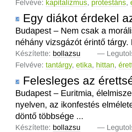
Felvéve:
kapitalizmus
,
protestáns
,
Egy diákot érdekel az
Budapest – Nem csak a moráli
néhány vizsgázót érintő tárgy. 
Készítette:
bollazsu
—
Legutol
Felvéve:
tantárgy
,
etika
,
hittan
,
éret
Felesleges az éretts
Budapest – Euritmia, élelmisze
nyelven, az ikonfestés elmélete
döntő többsége ...
Készítette:
bollazsu
—
Legutol