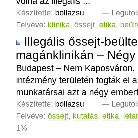
volna az illegális ...
Készítette:
bollazsu
—
Legutol
Felvéve:
klinika
,
őssejt
,
etika
,
beült
Illegális őssejt-beül
magánklinikán – Négy 
Budapest – Nem Kaposváron, 
intézmény területén fogták el
munkatársai azt a négy embert, 
Készítette:
bollazsu
—
Legutol
Felvéve:
őssejt
,
kutatás
,
etika
,
leta
1%