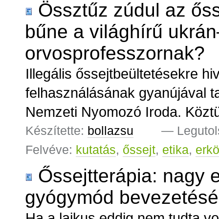
Össztűz zúdul az őss
bűne a világhírű ukrá
orvosprofesszornak?
Illegális őssejtbeültetésekre hiv
felhasználásának gyanújával ta
Nemzeti Nyomozó Iroda. Köztük
Készítette:
bollazsu
—
Legutol
Felvéve:
kutatás
,
őssejt
,
etika
,
erkö
Őssejtterápia: nagy 
gyógymód bevezetésé
Ha a laikus eddig nem tudta vo