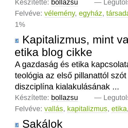
Készítette:
bollazsu
—
Legutol
Felvéve:
vélemény
,
egyház
,
társad
1%
Kapitalizmus, mint va
etika blog cikke
A gazdaság és etika kapcsolat
teológia az első pillanattól sz
diszciplína kialakulásának ...
Készítette:
bollazsu
—
Legutol
Felvéve:
vallás
,
kapitalizmus
,
etika
Sakálok