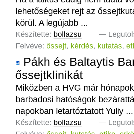
lehetőségeket rejt az őssejtku
körül. A legújabb ...
Készítette:
bollazsu
—
Legutol
Felvéve:
őssejt
,
kérdés
,
kutatás
,
et
Pákh és Baltaytis B
őssejtklinikát
Miközben a HVG már hónapokkal
barbadosi hatóságok bezáratták 
napokban letartóztatott Yuliy ...
Készítette:
bollazsu
—
Legutol
Felvéve:
őssejt
,
kutatás
,
etika
,
erkö