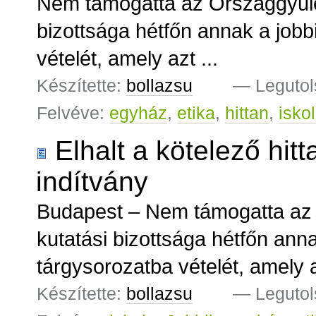
Nem támogatta az Országgyűlé
bizottsága hétfőn annak a jobb
vételét, amely azt ...
Készítette:
bollazsu
—
Legutol
Felvéve:
egyház
,
etika
,
hittan
,
isko
Elhalt a kötelező hit
indítvány
Budapest – Nem támogatta az 
kutatási bizottsága hétfőn ann
tárgysorozatba vételét, amely a
Készítette:
bollazsu
—
Legutol