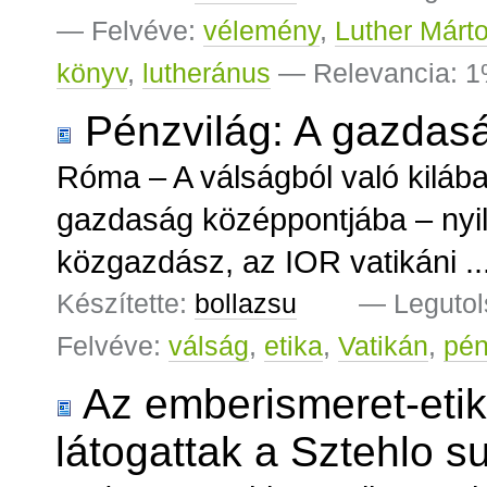
— Felvéve:
vélemény
,
Luther Márt
könyv
,
lutheránus
— Relevancia: 
Pénzvilág: A gazdas
Róma – A válságból való kilábal
gazdaság középpontjába – nyil
közgazdász, az IOR vatikáni ..
Készítette:
bollazsu
—
Legutol
Felvéve:
válság
,
etika
,
Vatikán
,
pé
Az emberismeret-etik
látogattak a Sztehlo su