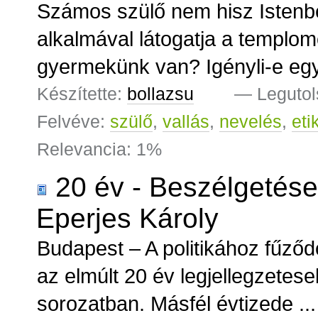
Számos szülő nem hisz Istenb
alkalmával látogatja a templo
gyermekünk van? Igényli-e egy 
Készítette:
bollazsu
—
Legutol
Felvéve:
szülő
,
vallás
,
nevelés
,
eti
Relevancia: 1%
20 év - Beszélgetése
Eperjes Károly
Budapest – A politikához fűződ
az elmúlt 20 év legjellegzetes
sorozatban. Másfél évtizede ...