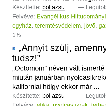
Készítette:
bollazsu
—
Legutol
Felvéve:
Evangélikus Hittudomány
egyház
,
teremtésvédelem
,
jövő
,
ga
1%
„Annyit szülj, amennyi
tudsz!”
„Octomom” néven vált ismerté
miután januárban nyolcasikreket
kaliforniai hölgy ekkor már ...
Készítette:
bollazsu
—
Legutol
Felvéve:
etika
,
nyolcas ikrek
,
terhe