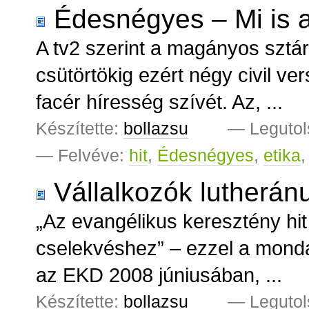
Édesnégyes – Mi is 
A tv2 szerint a magányos sztár
csütörtökig ezért négy civil v
facér híresség szívét. Az, ...
Készítette:
bollazsu
—
Legutol
— Felvéve:
hit
,
Édesnégyes
,
etika
Vállalkozók lutherá
„Az evangélikus keresztény hit 
cselekvéshez” – ezzel a monda
az EKD 2008 júniusában, ...
Készítette:
bollazsu
—
Legutol