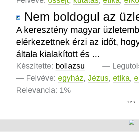
Nem boldogul az üzle
A keresztény magyar üzletembe
elérkezettnek érzi az időt, hog
általa kialakított és ...
Készítette:
bollazsu
—
Legutol
— Felvéve:
egyház
,
Jézus
,
etika
,
e
Relevancia: 1%
1
2
3