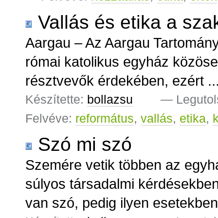
Vallás és etika a sz
Aargau – Az Aargau Tartomány
római katolikus egyház közöse
résztvevők érdekében, ezért ..
Készítette:
bollazsu
—
Legutol
Felvéve:
református
,
vallás
,
etika
,
Szó mi szó
Szemére vetik többen az egy
súlyos társadalmi kérdésekben.
van szó, pedig ilyen esetekben 