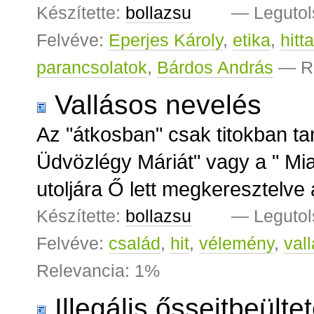
Készítette:
bollazsu
—
Legutol
Felvéve:
Eperjes Károly
,
etika
,
hitt
parancsolatok
,
Bárdos András
— R
Vallásos nevelés
Az "átkosban" csak titokban t
Üdvözlégy Máriát" vagy a " Mi
utoljára Ő lett megkeresztelve a
Készítette:
bollazsu
—
Legutol
Felvéve:
család
,
hit
,
vélemény
,
val
Relevancia: 1%
Illegális őssejtbeült