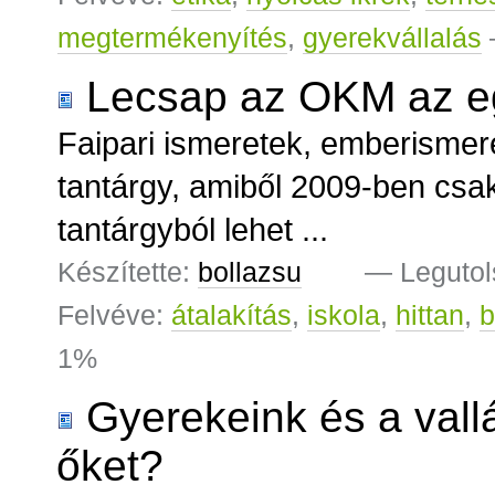
megtermékenyítés
,
gyerekvállalás
Lecsap az OKM az eg
Faipari ismeretek, emberismeret
tantárgy, amiből 2009-ben csak
tantárgyból lehet ...
Készítette:
bollazsu
—
Legutol
Felvéve:
átalakítás
,
iskola
,
hittan
,
b
1%
Gyerekeink és a vall
őket?