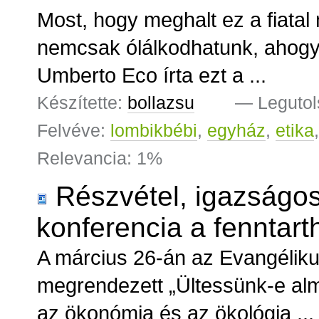
Most, hogy meghalt ez a fiatal
nemcsak ólálkodhatunk, ahogy a
Umberto Eco írta ezt a ...
Készítette:
bollazsu
—
Legutol
Felvéve:
lombikbébi
,
egyház
,
etika
Relevancia: 1%
Részvétel, igazságos
konferencia a fenntarth
A március 26-án az Evangélik
megrendezett „Ültessünk-e al
az ökonómia és az ökológia ...