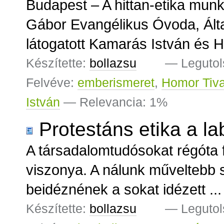
Budapest – A hittan-etika mu
Gábor Evangélikus Óvoda, Ált
látogatott Kamarás István és H
Készítette:
bollazsu
—
Legutol
Felvéve:
emberismeret
,
Homor Tiv
István
— Relevancia: 1%
Protestáns etika a l
A társadalomtudósokat régóta f
viszonya. A nálunk műveltebb 
beidéznének a sokat idézett ...
Készítette:
bollazsu
—
Legutol