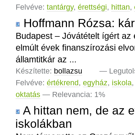
Felvéve:
tantárgy
,
érettségi
,
hittan
,
Hoffmann Rózsa: kárp
Budapest – Jóvátételt ígért a
elmúlt évek finanszírozási elv
államtitkár az ...
Készítette:
bollazsu
—
Legutol
Felvéve:
értékrend
,
egyház
,
iskola
oktatás
— Relevancia: 1%
A hittan nem, de az e
iskolákban