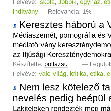
Felvéve:
iskola
,
Jobbik
,
egyház
,
et
indítvány
— Relevancia: 1%
Keresztes háború a V
Médiaszemét, pornográfia és V
médiatörvény kereszténydemok
az Ifjúsági Kereszténydemokrat
Készítette:
bollazsu
—
Legutol
Felvéve:
Való Világ
,
kritika
,
etika
,
e
Nem lesz kötelező tan
nevelés pedig beépül
Lakiteleken rendezték meg má