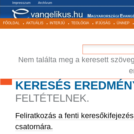
BEKEZDÉSEK
Impresszum
Archívum
FŐOLDAL
AKTUÁLIS
INTERJÚ
TEOLÓGIA
IFJÚSÁG
ÜNNEP
Nem találta meg a keresett szöve
e
KERESÉS EREDMÉN
FELTÉTELNEK.
Feliratkozás a fenti keresőkifejezé
csatornára.