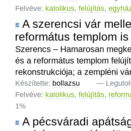
Felvéve:
katolikus
,
felújítás
,
egyhá
A szerencsi vár melle
református templom is
Szerencs – Hamarosan megkez
és a református templom felújí
rekonstrukciója; a zempléni vár
Készítette:
bollazsu
—
Legutol
Felvéve:
katolikus
,
felújítás
,
reform
1%
A pécsváradi apátság