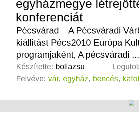
egyházmegye létrejött
konferenciát
Pécsvárad – A Pécsváradi Várb
kiállítást Pécs2010 Európa Kul
programjaként, A pécsváradi ..
Készítette:
bollazsu
—
Legutol
Felvéve:
vár
,
egyház
,
bencés
,
kato