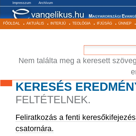
BEKEZDÉSEK
Impresszum
Archívum
FŐOLDAL
AKTUÁLIS
INTERJÚ
TEOLÓGIA
IFJÚSÁG
ÜNNEP
Nem találta meg a keresett szöve
e
KERESÉS EREDMÉN
FELTÉTELNEK.
Feliratkozás a fenti keresőkifejezé
csatornára.