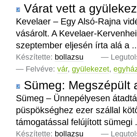
Várat vett a gyülekez
Kevelaer – Egy Alsó-Rajna vidé
vásárolt. A Kevelaer-Kervenhe
szeptember eljesén írta alá a ..
Készítette:
bollazsu
—
Legutol
— Felvéve:
vár
,
gyülekezet
,
egyhá
Sümeg: Megszépült a
Sümeg – Ünnepélyesen átadták
püspökséghez ezer szállal kötő
támogatással felújított sümegi .
Készítette:
bollazsu
—
Legutol