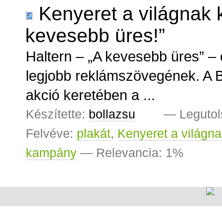
Kenyeret a világnak
kevesebb üres!”
Haltern – „A kevesebb üres” – 
legjobb reklámszövegének. A Br
akció keretében a ...
Készítette:
bollazsu
—
Legutol
Felvéve:
plakát
,
Kenyeret a világn
kampány
— Relevancia: 1%