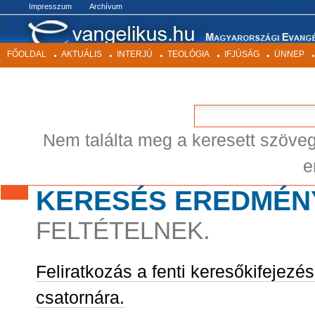
BEKEZDÉSEK
Impresszum
Archívum
FŐOLDAL
AKTUÁLIS
INTERJÚ
TEOLÓGIA
IFJÚSÁG
ÜNNEP
Nem találta meg a keresett szöve
e
KERESÉS EREDMÉN
FELTÉTELNEK.
Feliratkozás a fenti keresőkifejezé
csatornára.