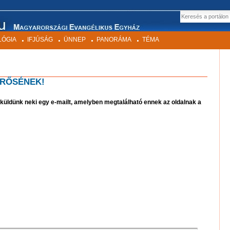
EK
Keresés
LÓGIA
IFJÚSÁG
ÜNNEP
PANORÁMA
TÉMA
ERŐSÉNEK!
elküldünk neki egy e-mailt, amelyben megtalálható ennek az oldalnak a