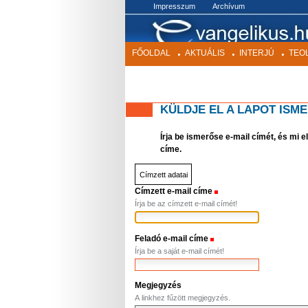
BEKEZDÉS
Impresszum
Archívum
FŐOLDAL
AKTUÁLIS
INTERJÚ
TEO
KÜLDJE EL A LAPOT ISM
Írja be ismerőse e-mail címét, és mi 
címe.
Címzett adatai
Címzett e-mail címe
(Szükséges)
Írja be az címzett e-mail címét!
Feladó e-mail címe
(Szükséges)
Írja be a saját e-mail címét!
Megjegyzés
A linkhez fűzött megjegyzés.