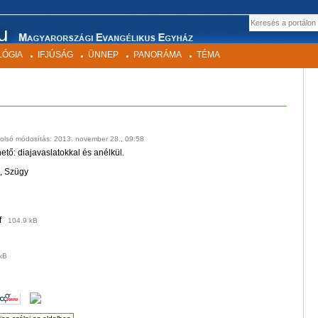
EK
Keresés
LÓGIA
IFJÚSÁG
ÜNNEP
PANORÁMA
TÉMA
olsó módosítás:
2013. november 28., 09:58
hető: diajavaslatokkal és anélkül.
z, Szügy
f
104.9 kB
kB