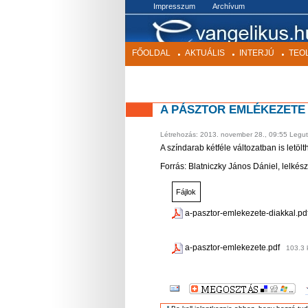
BEKEZDÉS
Impresszum
Archívum
FŐOLDAL
AKTUÁLIS
INTERJÚ
TEO
A PÁSZTOR EMLÉKEZETE
Létrehozás:
2013. november 28., 09:55
Legut
A színdarab kétféle változatban is letölt
Forrás: Blatniczky János Dániel, lelkés
Fájlok
a-pasztor-emlekezete-diakkal.pd
a-pasztor-emlekezete.pdf
103.3 
DOKUMENTUMMAL
KAPCSOLATOS