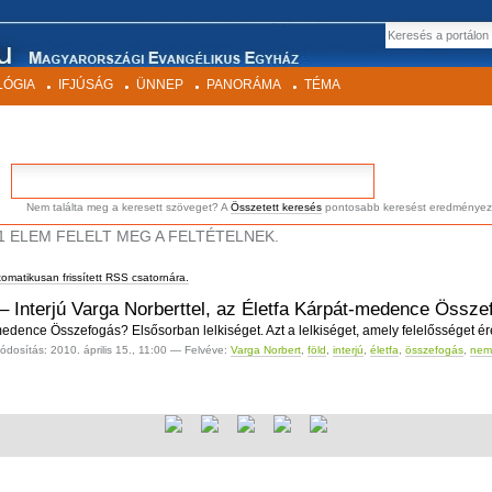
EK
Keresés
LÓGIA
IFJÚSÁG
ÜNNEP
PANORÁMA
TÉMA
Nem találta meg a keresett szöveget? A
Összetett keresés
pontosabb keresést eredményez
1 ELEM FELELT MEG A FELTÉTELNEK.
tomatikusan frissített RSS csatornára.
 – Interjú Varga Norberttel, az Életfa Kárpát-medence Össze
medence Összefogás? Elsősorban lelkiséget. Azt a lelkiséget, amely felelősséget ére
ódosítás:
2010. április 15., 11:00
— Felvéve:
Varga Norbert
,
föld
,
interjú
,
életfa
,
összefogás
,
nem