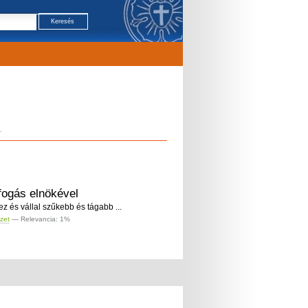
.
fogás elnökével
z és vállal szűkebb és tágabb ...
zet
— Relevancia: 1%