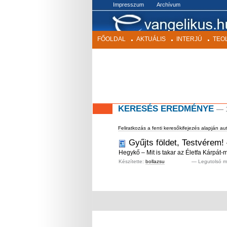
BEKEZDÉS
Impresszum
Archívum
FŐOLDAL
AKTUÁLIS
INTERJÚ
TEO
KERESÉS EREDMÉNYE
—
Feliratkozás a fenti keresőkifejezés alapján au
Gyűjts földet, Testvérem!
Hegykő – Mit is takar az Életfa Kárpát-
Készítette:
bollazsu
—
Legutolsó m