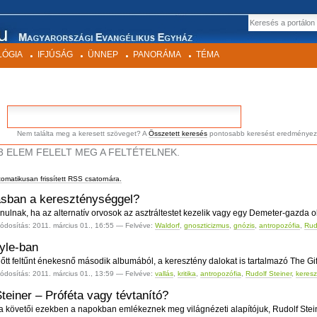
EK
Keresés
LÓGIA
IFJÚSÁG
ÜNNEP
PANORÁMA
TÉMA
Nem találta meg a keresett szöveget? A
Összetett keresés
pontosabb keresést eredményez
3 ELEM FELELT MEG A FELTÉTELNEK.
tomatikusan frissített RSS csatornára.
ásban a kereszténységgel?
nulnak, ha az alternatív orvosok az asztráltestet kezelik vagy egy Demeter-gazda ol
ódosítás:
2011. március 01., 16:55
— Felvéve:
Waldorf
,
gnoszticizmus
,
gnózis
,
antropozófia
,
Rud
yle-ban
őtt feltűnt énekesnő második albumából, a keresztény dalokat is tartalmazó The Gift-b
ódosítás:
2011. március 01., 13:59
— Felvéve:
vallás
,
kritika
,
antropozófia
,
Rudolf Steiner
,
keres
teiner – Próféta vagy tévtanító?
 követői ezekben a napokban emlékeznek meg világnézeti alapítójuk, Rudolf Steiner