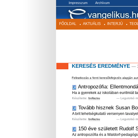
BEKEZDÉS
Impresszum
Archívum
FŐOLDAL
AKTUÁLIS
INTERJÚ
TEO
KERESÉS EREDMÉNYE
—
Feliratkozás a fenti keresőkifejezés alapján au
Antropozófia: Ellentmond
Ha a gyerekek az iskolában euritmiát ta
Készítette:
bollazsu
—
Legutolsó m
Tovább hisznek Susan Bo
A brit tehetségkutató versenyen tavalyel
Készítette:
bollazsu
—
Legutolsó m
150 éve született Rudolf S
Az antropozófia és a Waldorf-pedagógia