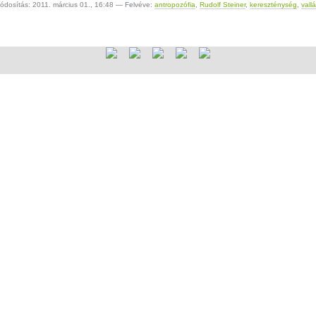
ódosítás:
2011. március 01., 16:48
— Felvéve:
antropozófia
,
Rudolf Steiner
,
kereszténység
,
vall