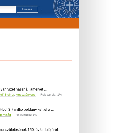
.
yan vizet használ, amelyet ...
olf Steiner
,
kereszténység
— Relevancia: 1%
ől 3,7 millió példány kelt el a ...
zténység
— Relevancia: 1%
 születésének 150. évfordulójáról. ...