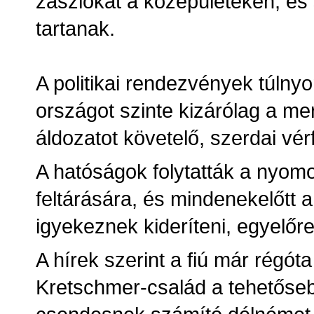
zászlókat a középületeken, é
tartanak.
A politikai rendezvények túlny
országot szinte kizárólag a me
áldozatot követelő, szerdai vérf
A hatóságok folytatták a nyom
feltárására, és mindenekelőtt a 
igyekeznek kideríteni, egyelőre
A hírek szerint a fiú már régóta
Kretschmer-család a tehetőseb