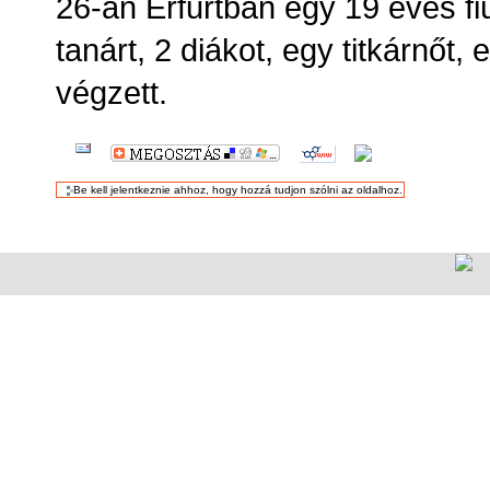
26-án Erfurtban egy 19 éves 
tanárt, 2 diákot, egy titkárnőt,
végzett.
DOKUMENTUMMAL
KAPCSOLATOS
TEVÉKENYSÉGEK