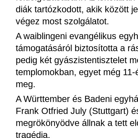
diák tartózkodott, akik között 
végez most szolgálatot.
A waiblingeni evangélikus eg
támogatásáról biztosította a rá
pedig két gyászistentisztelet m
templomokban, egyet még 11-én 
meg.
A Württember és Badeni egyhá
Frank Otfried July (Stuttgart) é
megrökönyödve állnak a tett el
tragédia.