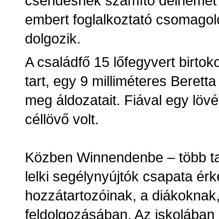
csendesnek számító délnémet 
embert foglalkoztató csomagol
dolgozik.
A családfő 15 lőfegyvert birtok
tart, egy 9 milliméteres Beretta 
meg áldozatait. Fiával egy lövé
céllövő volt.
Közben Winnendenbe – több tart
lelki segélynyújtók csapata ér
hozzátartozóinak, a diákoknak,
feldolgozásában. Az iskolában 