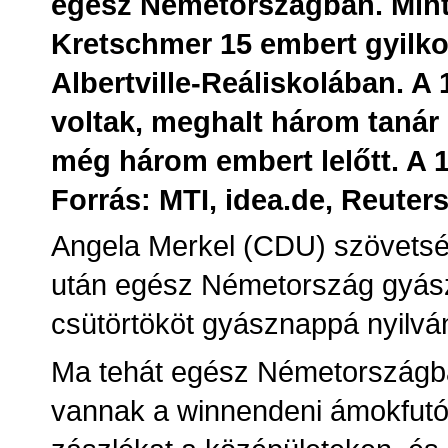
egész Németországban. Mint 
Kretschmer 15 embert gyilkol
Albertville-Reáliskolában. A
voltak, meghalt három taná
még három embert lelőtt. A 1
Forrás: MTI, idea.de, Reuter
Angela Merkel (CDU) szövetség
után egész Németország gyász
csütörtököt gyásznappá nyilván
Ma tehát egész Németország
vannak a winnendeni ámokfutó 