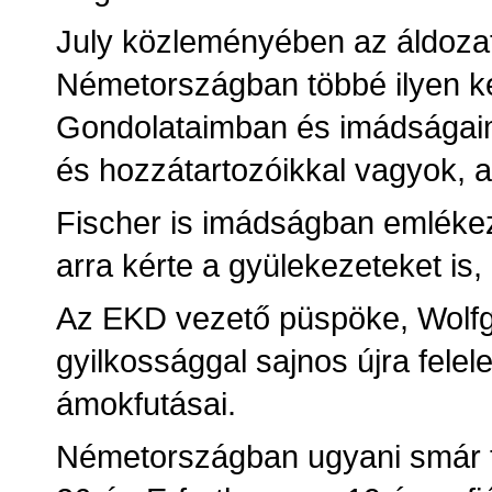
July közleményében az áldozat
Németországban többé ilyen ké
Gondolataimban és imádságaim
és hozzátartozóikkal vagyok, ak
Fischer is imádságban emlékez
arra kérte a gyülekezeteket is
Az EKD vezető püspöke, Wolfg
gyilkossággal sajnos újra fele
ámokfutásai.
Németországban ugyani smár tö