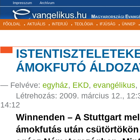
BEKEZDÉSEK
Impresszum
Archívum
FŐOLDAL
AKTUÁLIS
INTERJÚ
TEOLÓGIA
IFJÚSÁG
ÜNNEP
ISTENTISZTELETEK
ÁMOKFUTÓ ÁLDOZA
— Felvéve:
egyház
,
EKD
,
evangélikus
,
Létrehozás:
2009. március 12., 12
14:12
Winnenden – A Stuttgart mell
ámokfutás után csütörtökön