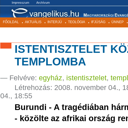
BEKEZDÉSEK
Impresszum
Archívum
FŐOLDAL
AKTUÁLIS
INTERJÚ
TEOLÓGIA
IFJÚSÁG
ÜNNEP
ISTENTISZTELET K
TEMPLOMBA
— Felvéve:
egyház
,
istentisztelet
,
temp
Létrehozás:
2008. november 04., 1
04., 18:55
Burundi - A tragédiában há
- közölte az afrikai ország 