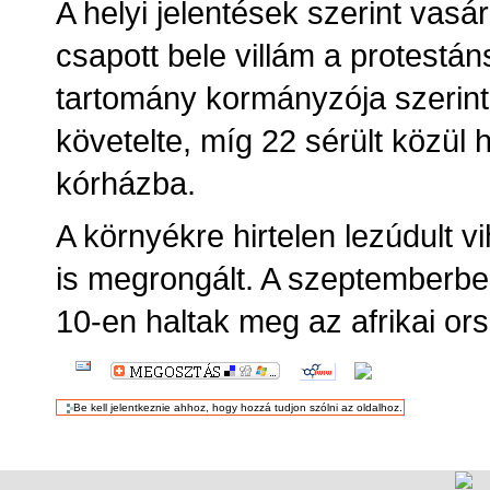
A helyi jelentések szerint vasár
csapott bele villám a protestá
tartomány kormányzója szerint
követelte, míg 22 sérült közül h
kórházba.
A környékre hirtelen lezúdult v
is megrongált. A szeptemberbe
10-en haltak meg az afrikai or
DOKUMENTUMMAL
KAPCSOLATOS
TEVÉKENYSÉGEK