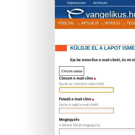
BEKEZDÉS
Impresszum
Archívum
FŐOLDAL
AKTUÁLIS
INTERJÚ
TEO
KÜLDJE EL A LAPOT ISM
Írja be ismerőse e-mail címét, és mi 
Címzett adatai
Címzett e-mail címe
(Szükséges)
Írja be az címzett e-mail címét!
Feladó e-mail címe
(Szükséges)
Írja be a saját e-mail címét!
Megjegyzés
A linkhez fűzött megjegyzés.