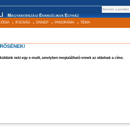
EK
Keresés
LÓGIA
IFJÚSÁG
ÜNNEP
PANORÁMA
TÉMA
ERŐSÉNEK!
elküldünk neki egy e-mailt, amelyben megtalálható ennek az oldalnak a címe.