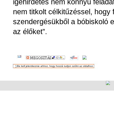
igehirdetés nem könnyű feladatá
nem titkolt célkitűzéssel, hogy 
szendergésükből a bóbiskoló e
az élőket”.
DOKUMENTUMMAL
KAPCSOLATOS
TEVÉKENYSÉGEK