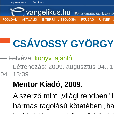
BEKEZDÉSEK
Impresszum
Archívum
FŐOLDAL
AKTUÁLIS
INTERJÚ
TEOLÓGIA
IFJÚSÁG
ÜNNEP
CSÁVOSSY GYÖRGY:
— Felvéve:
könyv
,
ajánló
Létrehozás:
2009. augusztus 04., 
04., 13:39
Mentor Kiadó, 2009.
A szerző mint „világi rendben”
hármas tagolású kötetében „har