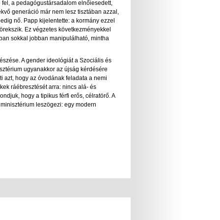
ő fel, a pedagógustársadalom elnőiesedett,
vekvő generáció már nem lesz tisztában azzal,
pedig nő. Papp kijelentette: a kormány ezzel
törekszik. Ez végzetes következményekkel
gában sokkal jobban manipulálható, mintha
zése. A gender ideológiát a Szociális és
nisztérium ugyanakkor az újság kérdésére
ti azt, hogy az óvodának feladata a nemi
ek ráébresztését arra: nincs alá- és
ondjuk, hogy a tipikus férfi erős, célratörő. A
. A minisztérium leszögezi: egy modern