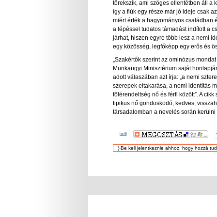
törekszik, ami szöges ellentétben áll 
így a fiúk egy része már jó ideje csak 
miért érték a hagyományos családban élé
a lépéssel tudatos támadást indított 
járhat, hiszen egyre több lesz a nemi 
egy közösség, legfőképp egy erős és öss
„Szakértők szerint az ominózus mondat
Munkaügyi Minisztérium saját honlapján 
adott válaszában azt írja: „a nemi szte
szerepek eltakarása, a nemi identitás 
fölérendeltség nő és férfi között”. A cikk
tipikus nő gondoskodó, kedves, visszahúzó
társadalomban a nevelés során kerülni k
DOKUMENTUMMAL
KAPCSOLATOS
TEVÉKENYSÉGEK