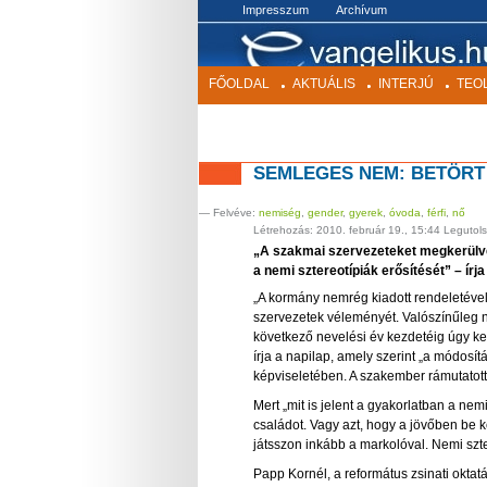
BEKEZDÉS
Impresszum
Archívum
FŐOLDAL
AKTUÁLIS
INTERJÚ
TEO
SEMLEGES NEM: BETÖRT
— Felvéve:
nemiség
,
gender
,
gyerek
,
óvoda
,
férfi
,
nő
Létrehozás:
2010. február 19., 15:44
Legutols
„A szakmai szervezeteket megkerülve
a nemi sztereotípiák erősítését” – í
„A kormány nemrég kiadott rendeletével
szervezetek véleményét. Valószínűleg ne
következő nevelési év kezdetéig úgy ke
írja a napilap, amely szerint „a módosít
képviseletében. A szakember rámutatott
Mert „mit is jelent a gyakorlatban a n
családot. Vagy azt, hogy a jövőben be 
játsszon inkább a markolóval. Nemi szte
Papp Kornél, a református zsinati okta