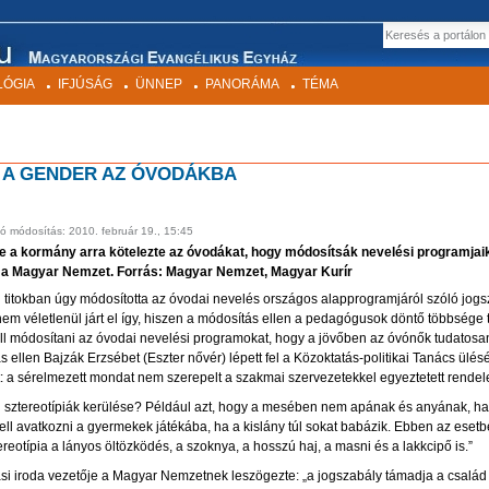
EK
Keresés
LÓGIA
IFJÚSÁG
ÜNNEP
PANORÁMA
TÉMA
 A GENDER AZ ÓVODÁKBA
ó módosítás:
2010. február 19., 15:45
 a kormány arra kötelezte az óvodákat, hogy módosítsák nevelési programjaik
rja a Magyar Nemzet. Forrás: Magyar Nemzet, Magyar Kurír
 titokban úgy módosította az óvodai nevelés országos alapprogramjáról szóló jogsz
m véletlenül járt el így, hiszen a módosítás ellen a pedagógusok döntő többsége t
ll módosítani az óvodai nevelési programokat, hogy a jövőben az óvónők tudatosan k
ás ellen Bajzák Erzsébet (Eszter nővér) lépett fel a Közoktatás-politikai Tanács ülé
: a sérelmezett mondat nem szerepelt a szakmai szervezetekkel egyeztetett rendele
emi sztereotípiák kerülése? Például azt, hogy a mesében nem apának és anyának, ha
kell avatkozni a gyermekek játékába, ha a kislány túl sokat babázik. Ebben az eset
reotípia a lányos öltözködés, a szoknya, a hosszú haj, a masni és a lakkcipő is.”
tási iroda vezetője a Magyar Nemzetnek leszögezte: „a jogszabály támadja a csalá