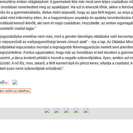
a keresztény ember világképével. A gyermekek fele már most sem teljes családban n
az óvodában ismerkedhet meg az apaképpel. Ha ezt is elveszik tőlük, akkor a felnö
s és a gyermekvállalás, illetve miért alapvető, hogy az apa férfi legyen, az anya 
a család mint intézmény ellen, és a hagyományos anyakép és apakép lerombolására 
identitását kereső felnőtt, aki nem él majd családban. Hozzátette: az ember egyma
zetartó család tagja.”
 jogszabályba emelése nem más, mint a gender ideológia oktatásba való becsempés
népszerűsíti az esélyegyenlőségi tervek címszó alatt” – írja a lap. Az Oktatási Mi
reotípiákkal kapcsolatos mondat a legnagyobb félremagyarázás mellett sem jelenthe
megszüntetése. Fontos ugyanakkor, hogy már az óvodában el kell kezdeni a gyermek
 szerint „a tárca konkrét példát is hozott a negatív sztereotípiákra: ilyen, amikor azt m
dó. A nő főz, mos, takarít, a férfi karriert épít és pénzt keres, eltartja a családot
ell ezen nemi sztereotípiák erősítését.”