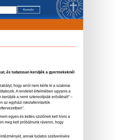
at, és tudatosan kerüljék a gyermekeknél
abályt, hogy arról nem kérte ki a szakmai
iltakozik. A rendelet értelmében ugyanis a
erüljék a nemi sztereotípiák erősítését” –
sén az egyházi iskolafenntartók
ttervezetben”.
nem egyes és kettes szülőnek kell hívni a
ben meg kell próbálnunk rávenni, hogy
d intézményét, annak tudatos szétverésére